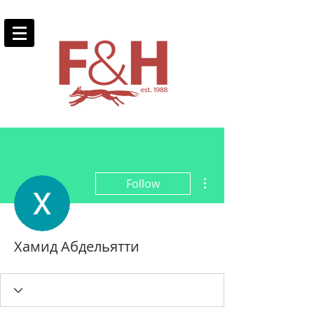
More actions
Follow
Хамид Абдельятти